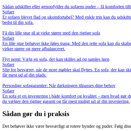
Sådan udskifter eller genopfylder du sofaens puder – få komforten tilb
Sofaer
Er sofaen blevet flad og ukomfortabel? Med enkle trin kan du udskifte e
bedst til din sofa.
Få din lille stue til at virke større med den rigtige sofa
Sofaer
En lille stue behøver ikke føles trang. Med den rette sofa kan du skabe 
virker større og mere afbalanceret.
Flyt nemt: Vælg en sofa, der kan skilles ad og samles igen
Sofaer
Slip for besværet, når de store møbler skal flyttes. En sofa, der kan sk
får mest ud af din plads.
Personlige sofagarantier: Når dækningen tilpasses dine behov
Sofaer
En sofa er en investering i både komfort og kvalitet – men hvad gør d
du vælger den rigtige garanti og får mest muligt ud af din investering.
Sådan gør du i praksis
Det behøver ikke være besværligt at rotere hynder og puder. Følg disse