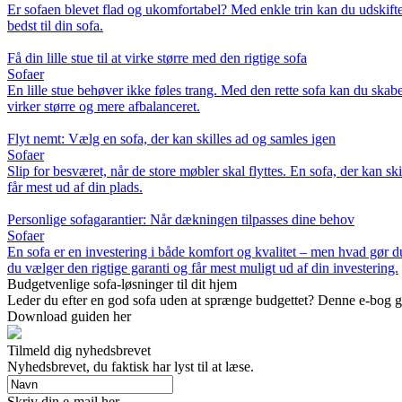
Er sofaen blevet flad og ukomfortabel? Med enkle trin kan du udskifte e
bedst til din sofa.
Få din lille stue til at virke større med den rigtige sofa
Sofaer
En lille stue behøver ikke føles trang. Med den rette sofa kan du skabe 
virker større og mere afbalanceret.
Flyt nemt: Vælg en sofa, der kan skilles ad og samles igen
Sofaer
Slip for besværet, når de store møbler skal flyttes. En sofa, der kan sk
får mest ud af din plads.
Personlige sofagarantier: Når dækningen tilpasses dine behov
Sofaer
En sofa er en investering i både komfort og kvalitet – men hvad gør d
du vælger den rigtige garanti og får mest muligt ud af din investering.
Budgetvenlige sofa-løsninger til dit hjem
Leder du efter en god sofa uden at sprænge budgettet? Denne e-bog giv
Download guiden her
Tilmeld dig nyhedsbrevet
Nyhedsbrevet, du faktisk har lyst til at læse.
Skriv din e-mail her