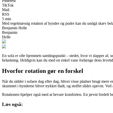
Pinterest
TikTok
Mail
RSS
5 min
Med regelmæssig rotation af hynder og puder kan du undgå skæv belas
Benjamin Helle
Benjamin
Helle
En sofa er ofte hjemmets samlingspunkt – stedet, hvor vi slapper af, ser
belastning. Heldigvis kan du med en enkel vane forlænge dens levetid 
Hvorfor rotation gør en forskel
Når du sidder i sofaen dag efter dag, bliver visse pladser brugt mere e
skummet i hynderne bliver trykket fladt, og stoffet slides ujævnt. Ved
Rotationen hjælper også med at bevare komforten. En jævnt fordelt brug
Læs også: