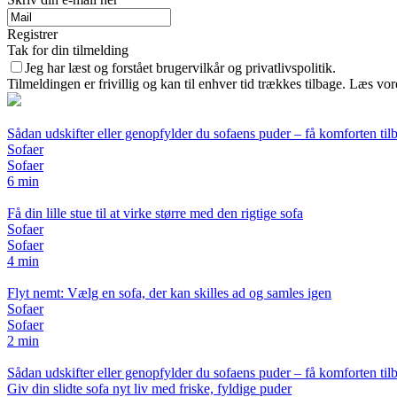
Registrer
Tak for din tilmelding
Jeg har læst og forstået brugervilkår og privatlivspolitik.
Tilmeldingen er frivillig og kan til enhver tid trækkes tilbage. Læs vore
Sådan udskifter eller genopfylder du sofaens puder – få komforten tilb
Sofaer
Sofaer
6 min
Få din lille stue til at virke større med den rigtige sofa
Sofaer
Sofaer
4 min
Flyt nemt: Vælg en sofa, der kan skilles ad og samles igen
Sofaer
Sofaer
2 min
Sådan udskifter eller genopfylder du sofaens puder – få komforten tilb
Giv din slidte sofa nyt liv med friske, fyldige puder