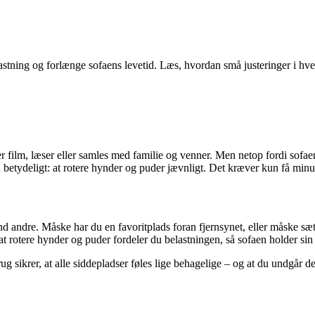
tning og forlænge sofaens levetid. Læs, hvordan små justeringer i hve
 film, læser eller samles med familie og venner. Men netop fordi sofaen b
betydeligt: at rotere hynder og puder jævnligt. Det kræver kun få minu
nd andre. Måske har du en favoritplads foran fjernsynet, eller måske sæt
 at rotere hynder og puder fordeler du belastningen, så sofaen holder sin
 sikrer, at alle siddepladser føles lige behagelige – og at du undgår de