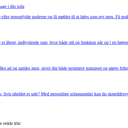
age i din sofa
ller genopfylde puderne og få møblet til at føles som nyt igen. Få prakti
et åbent, indbydende rum, hvor både stil og funktion går op i en højere e
illes ad og samles igen, giver dig både nemmere transport og større frihe
u, hvis uheldet er ude? Med personlige sofagarantier kan du skræddersy
 enkle trin: