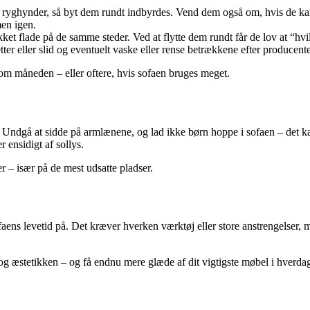
 ryghynder, så byt dem rundt indbyrdes. Vend dem også om, hvis de ka
en igen.
ket flade på de samme steder. Ved at flytte dem rundt får de lov at “hvi
etter eller slid og eventuelt vaske eller rense betrækkene efter producent
om måneden – eller oftere, hvis sofaen bruges meget.
Undgå at sidde på armlænene, og lad ikke børn hoppe i sofaen – det kan
 ensidigt af sollys.
r – især på de mest udsatte pladser.
ens levetid på. Det kræver hverken værktøj eller store anstrengelser, m
g æstetikken – og få endnu mere glæde af dit vigtigste møbel i hverda