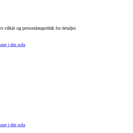
s vilkår og persondatapolitik for detaljer.
age i din sofa
age i din sofa