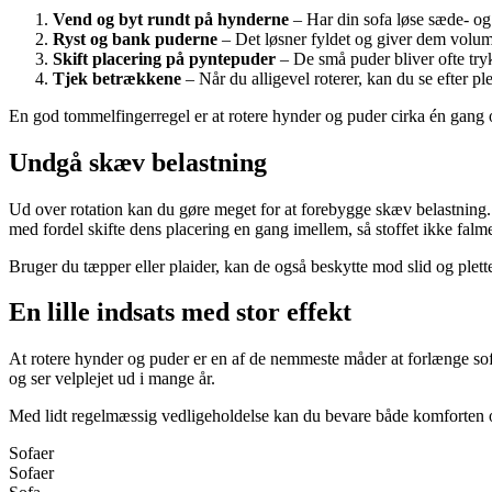
Vend og byt rundt på hynderne
– Har din sofa løse sæde- og
Ryst og bank puderne
– Det løsner fyldet og giver dem volum
Skift placering på pyntepuder
– De små puder bliver ofte tryk
Tjek betrækkene
– Når du alligevel roterer, kan du se efter pl
En god tommelfingerregel er at rotere hynder og puder cirka én gang 
Undgå skæv belastning
Ud over rotation kan du gøre meget for at forebygge skæv belastning. 
med fordel skifte dens placering en gang imellem, så stoffet ikke falmer
Bruger du tæpper eller plaider, kan de også beskytte mod slid og plette
En lille indsats med stor effekt
At rotere hynder og puder er en af de nemmeste måder at forlænge sofa
og ser velplejet ud i mange år.
Med lidt regelmæssig vedligeholdelse kan du bevare både komforten o
Sofaer
Sofaer