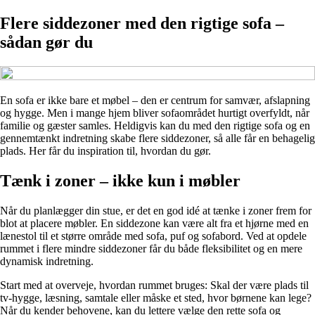
Flere siddezoner med den rigtige sofa –
sådan gør du
En sofa er ikke bare et møbel – den er centrum for samvær, afslapning
og hygge. Men i mange hjem bliver sofaområdet hurtigt overfyldt, når
familie og gæster samles. Heldigvis kan du med den rigtige sofa og en
gennemtænkt indretning skabe flere siddezoner, så alle får en behagelig
plads. Her får du inspiration til, hvordan du gør.
Tænk i zoner – ikke kun i møbler
Når du planlægger din stue, er det en god idé at tænke i zoner frem for
blot at placere møbler. En siddezone kan være alt fra et hjørne med en
lænestol til et større område med sofa, puf og sofabord. Ved at opdele
rummet i flere mindre siddezoner får du både fleksibilitet og en mere
dynamisk indretning.
Start med at overveje, hvordan rummet bruges: Skal der være plads til
tv-hygge, læsning, samtale eller måske et sted, hvor børnene kan lege?
Når du kender behovene, kan du lettere vælge den rette sofa og