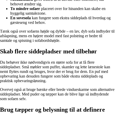
behovet ændrer sig.
To mindre sofaer
placeret over for hinanden kan skabe en
hyggelig samtalezone.
En sovesofa
kan fungere som ekstra siddeplads til hverdag og
gæsteseng ved behov.
Tænk også over sofaens højde og dybde – en lav, dyb sofa indbyder til
afslapning, mens en højere model med fast polstring er bedre til
samtale og spisning i sofabordshøjde.
Skab flere siddepladser med tilbehør
Du behøver ikke nødvendigvis en større sofa for at få flere
siddepladser. Små møbler som puffer, skamler og lette lænestole kan
nemt flyttes rundt og bruges, hvor der er brug for dem. En puf med
opbevaring kan desuden fungere som både ekstra siddeplads og
praktisk opbevaringsløsning.
Overvej også at bruge bænke eller brede vindueskarme som alternative
siddepladser. Med puder og tæpper kan de blive lige så indbydende
som sofaen selv.
Brug tæpper og belysning til at definere