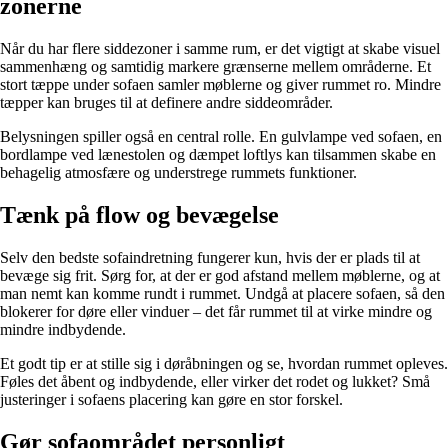
zonerne
Når du har flere siddezoner i samme rum, er det vigtigt at skabe visuel
sammenhæng og samtidig markere grænserne mellem områderne. Et
stort tæppe under sofaen samler møblerne og giver rummet ro. Mindre
tæpper kan bruges til at definere andre siddeområder.
Belysningen spiller også en central rolle. En gulvlampe ved sofaen, en
bordlampe ved lænestolen og dæmpet loftlys kan tilsammen skabe en
behagelig atmosfære og understrege rummets funktioner.
Tænk på flow og bevægelse
Selv den bedste sofaindretning fungerer kun, hvis der er plads til at
bevæge sig frit. Sørg for, at der er god afstand mellem møblerne, og at
man nemt kan komme rundt i rummet. Undgå at placere sofaen, så den
blokerer for døre eller vinduer – det får rummet til at virke mindre og
mindre indbydende.
Et godt tip er at stille sig i døråbningen og se, hvordan rummet opleves.
Føles det åbent og indbydende, eller virker det rodet og lukket? Små
justeringer i sofaens placering kan gøre en stor forskel.
Gør sofaområdet personligt