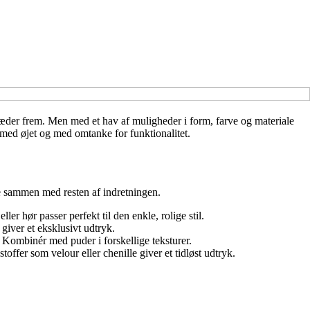
 træder frem. Men med et hav af muligheder i form, farve og materiale
e med øjet og med omtanke for funktionalitet.
lle sammen med resten af indretningen.
er hør passer perfekt til den enkle, rolige stil.
giver et eksklusivt udtryk.
. Kombinér med puder i forskellige teksturer.
ffer som velour eller chenille giver et tidløst udtryk.