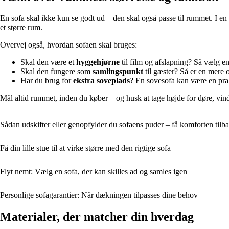
En sofa skal ikke kun se godt ud – den skal også passe til rummet. I en 
et større rum.
Overvej også, hvordan sofaen skal bruges:
Skal den være et
hyggehjørne
til film og afslapning? Så vælg 
Skal den fungere som
samlingspunkt
til gæster? Så er en mere o
Har du brug for
ekstra soveplads
? En sovesofa kan være en prak
Mål altid rummet, inden du køber – og husk at tage højde for døre, vin
Sådan udskifter eller genopfylder du sofaens puder – få komforten tilba
Få din lille stue til at virke større med den rigtige sofa
Flyt nemt: Vælg en sofa, der kan skilles ad og samles igen
Personlige sofagarantier: Når dækningen tilpasses dine behov
Materialer, der matcher din hverdag