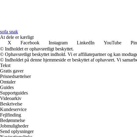
sofa snak
At dele er kærligt
X
Facebook
Instagram
LinkedIn
YouTube
Pin
© Indholdet er ophavsretligt beskyttet.
© Ophavsretligt beskyttet indhold. Vi er affiliatepartner og kan modtag
© Indholdet på denne hjemmeside er beskyttet af ophavsret. Vi samarbe
Tekst
Gratis gaver
Prisnedsættelser
Omtaler
Guides
Supportguides
Videoarkiv
Beskrivelse
Kundeservice
Fejlfinding
Bedømmelse
Jobmuligheder
Send oplysninger
Navigationslinks