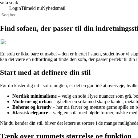
sofa snak
Login
Tilmeld nu
Nyhedsmail
Find sofaen, der passer til din indretningsst
En sofa er ikke bare et møbel – den er hjertet i stuen, stedet hvor vi s
kan det være en udfordring at finde den sofa, der passer perfekt til din 
Start med at definere din stil
Før du kaster dig ud i sofa-junglen, er det en god idé at overveje, hvi
Nordisk minimalisme
– vælg en sofa i lyse nuancer som grå, beig
Moderne og urban
– gå efter en sofa med skarpe kanter, metalbe
Boheme og kreativ
– her må farver og mønstre gerne spille en r
Klassisk elegance
– vælg en sofa med bløde former, måske med kna
Når du kender din stil, bliver det lettere at sortere i de mange mulighede
Tænk over rummets størrelse og funktion