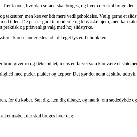
d. Tænk over, hvordan sofaen skal bruges, og hvem der skal bruge den.
og teksturer, men kræver lidt mere vedligeholdelse. Vælg gerne et slidst
med tiden. De passer godt til moderne og klassiske hjem, men kan føle
t praktisk og prisvenligt valg med høj slidstyrke.
eksturer kan se anderledes ud i dit eget lys end i butikken.
r brun giver ro og fleksibilitet, mens en farvet sofa kan være et statemen
nlighed med puder, plaider og tæpper. Det gør det nemt at skifte udtryk, n
en, før du køber. Sæt dig, læn dig tilbage, og mærk, om sædedybde og r
s alt et møbel, der skal bruges hver dag.