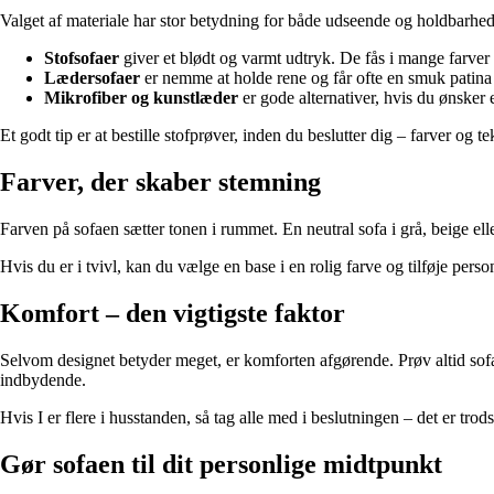
Valget af materiale har stor betydning for både udseende og holdbarhe
Stofsofaer
giver et blødt og varmt udtryk. De fås i mange farver 
Lædersofaer
er nemme at holde rene og får ofte en smuk patina 
Mikrofiber og kunstlæder
er gode alternativer, hvis du ønsker e
Et godt tip er at bestille stofprøver, inden du beslutter dig – farver og t
Farver, der skaber stemning
Farven på sofaen sætter tonen i rummet. En neutral sofa i grå, beige elle
Hvis du er i tvivl, kan du vælge en base i en rolig farve og tilføje perso
Komfort – den vigtigste faktor
Selvom designet betyder meget, er komforten afgørende. Prøv altid sofa
indbydende.
Hvis I er flere i husstanden, så tag alle med i beslutningen – det er trod
Gør sofaen til dit personlige midtpunkt