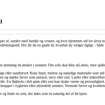
il
lapper af, samles med familie og venner, og hvor hjemmets stil for alvor
indretningsstil. Her får du en guide til, hvordan du vælger rigtigt – båd
lken stemning du ønsker i rummet. Din sofa skal ikke stå alene, men spi
e eller sandfarvet. Rene linjer, træben og naturlige materialer som uld ell
n og mørke farver som antracit, navy eller sort. Læder eller mikrofiber 
olle. En fløjlsofa i dyb grøn eller rust kan skabe varme og personlighed
pper i ryglænet eller afrundede armlæn. Neutrale farver og kvalitetssto
r og finde en sofa, der føles som en naturlig del af dit hjem.